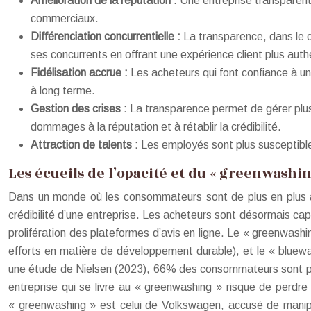
Amélioration de la réputation :
Une entreprise transparent
commerciaux.
Différenciation concurrentielle :
La transparence, dans le 
ses concurrents en offrant une expérience client plus aut
Fidélisation accrue :
Les acheteurs qui font confiance à un
à long terme.
Gestion des crises :
La transparence permet de gérer plus
dommages à la réputation et à rétablir la crédibilité.
Attraction de talents :
Les employés sont plus susceptibles 
Les écueils de l’opacité et du « greenwashin
Dans un monde où les consommateurs sont de plus en plus av
crédibilité d’une entreprise. Les acheteurs sont désormais cap
prolifération des plateformes d’avis en ligne. Le « greenwash
efforts en matière de développement durable), et le « bluewas
une étude de Nielsen (2023), 66% des consommateurs sont prê
entreprise qui se livre au « greenwashing » risque de perdr
« greenwashing » est celui de Volkswagen, accusé de manipul