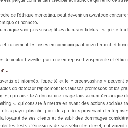
e est perçue comme plus crédible et fiable, ce qui renforce sa
cadre de l’éthique marketing, peut devenir un avantage concurre
hentique et honnête.
e marque sont plus susceptibles de rester fidèles, ce qui se tra
 efficacement les crises en communiquant ouvertement et honnêt
de vouloir travailler pour une entreprise transparente et éthique,
g »
ertis et informés, l’opacité et le « greenwashing » peuvent a
ables de détecter rapidement les fausses promesses et les prati
ing », qui consiste à donner une image faussement écologique d
hing », qui consiste à mettre en avant des actions sociales fa
ts à payer plus cher pour des produits provenant d’entrepris
e la loyauté de ses clients et de subir des dommages considér
er les tests d’émissions de ses véhicules diesel, entraînant u