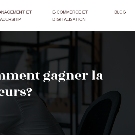
ANAGEMENT ET
E-COMMERCE ET
BLOG
EADERSHIP
DIGITALISATION
omment gagner la
eurs?