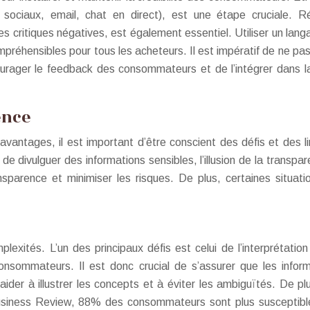
 sociaux, email, chat en direct), est une étape cruciale.
es critiques négatives, est également essentiel. Utiliser un lang
mpréhensibles pour tous les acheteurs. Il est impératif de ne pas
ncourager le feedback des consommateurs et de l’intégrer dans l
rence
ntages, il est important d’être conscient des défis et des limi
ue de divulguer des informations sensibles, l’illusion de la tran
ansparence et minimiser les risques. De plus, certaines situ
lexités. L’un des principaux défis est celui de l’interprétat
onsommateurs. Il est donc crucial de s’assurer que les infor
aider à illustrer les concepts et à éviter les ambiguïtés. De plu
usiness Review, 88% des consommateurs sont plus susceptible