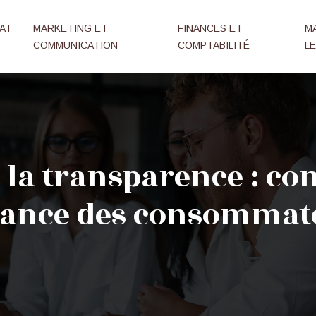
AT
MARKETING ET
FINANCES ET
M
COMMUNICATION
COMPTABILITÉ
L
 la transparence : c
iance des consommat