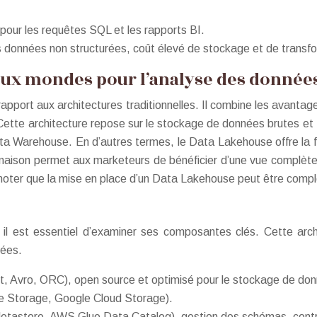
pour les requêtes SQL et les rapports BI.
des données non structurées, coût élevé de stockage et de transf
 deux mondes pour l’analyse des donné
apport aux architectures traditionnelles. Il combine les avanta
s. Cette architecture repose sur le stockage de données brutes
arehouse. En d’autres termes, le Data Lakehouse offre la flexi
aison permet aux marketeurs de bénéficier d’une vue complète e
 noter que la mise en place d’un Data Lakehouse peut être com
il est essentiel d’examiner ses composantes clés. Cette arc
nées.
 Avro, ORC), open source et optimisé pour le stockage de donn
e Storage, Google Cloud Storage).
astore, AWS Glue Data Catalog), gestion des schémas, contrôl