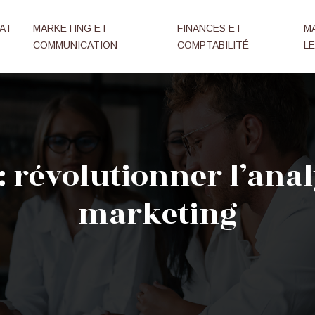
AT
MARKETING ET
FINANCES ET
M
COMMUNICATION
COMPTABILITÉ
L
: révolutionner l’ana
marketing