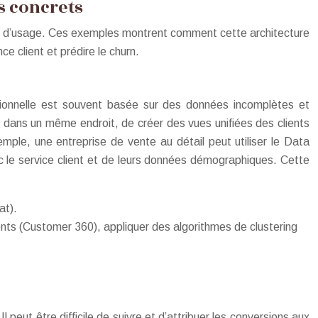
s concrets
s d’usage. Ces exemples montrent comment cette architecture
e client et prédire le churn.
itionnelle est souvent basée sur des données incomplètes et
 dans un même endroit, de créer des vues unifiées des clients
mple, une entreprise de vente au détail peut utiliser le Data
ec le service client et de leurs données démographiques. Cette
at).
ents (Customer 360), appliquer des algorithmes de clustering
peut être difficile de suivre et d’attribuer les conversions aux