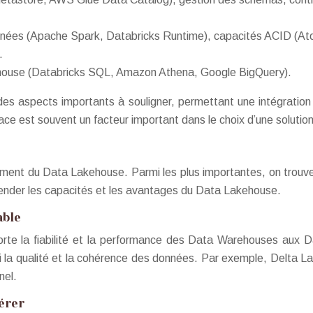
ées (Apache Spark, Databricks Runtime), capacités ACID (Atomicit
.
house (Databricks SQL, Amazon Athena, Google BigQuery).
nt des aspects importants à souligner, permettant une intégratio
 place est souvent un facteur important dans le choix d’une solut
onnement du Data Lakehouse. Parmi les plus importantes, on trou
ender les capacités et les avantages du Data Lakehouse.
able
te la fiabilité et la performance des Data Warehouses aux Dat
nsi la qualité et la cohérence des données. Par exemple, Delta 
nel.
dérer