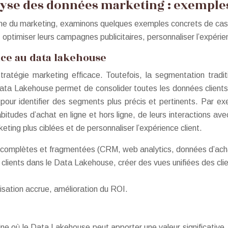
alyse des données marketing : exemple
aine du marketing, examinons quelques exemples concrets de ca
optimiser leurs campagnes publicitaires, personnaliser l’expérienc
âce au data lakehouse
tratégie marketing efficace. Toutefois, la segmentation trad
 Data Lakehouse permet de consolider toutes les données clients
pour identifier des segments plus précis et pertinents. Par exe
itudes d’achat en ligne et hors ligne, de leurs interactions av
ng plus ciblées et de personnaliser l’expérience client.
ncomplètes et fragmentées (CRM, web analytics, données d’ach
clients dans le Data Lakehouse, créer des vues unifiées des cli
sation accrue, amélioration du ROI.
 où le Data Lakehouse peut apporter une valeur significative. Il 